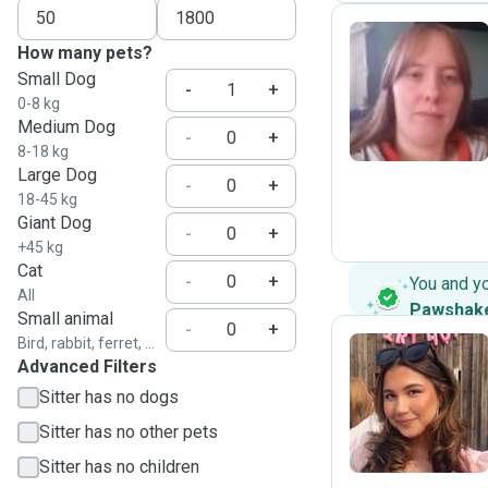
How many pets?
Small Dog
I
-
+
0-8 kg
Medium Dog
-
+
8-18 kg
Large Dog
-
+
18-45 kg
Giant Dog
-
+
+45 kg
Cat
-
+
You and y
All
Pawshak
Small animal
-
+
Bird, rabbit, ferret, ...
Advanced Filters
V
Sitter has no dogs
Sitter has no other pets
Sitter has no children