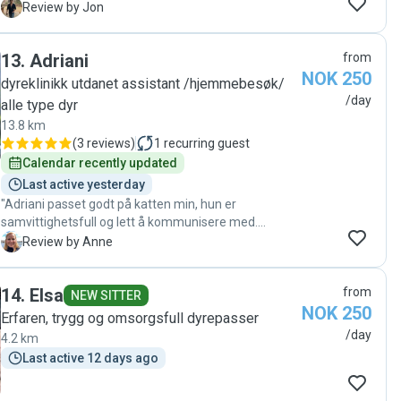
J
Review by Jon
13
.
Adriani
from
NOK 250
dyreklinikk utdanet assistant /hjemmebesøk/
/day
alle type dyr
13.8 km
(
3 reviews
)
1
recurring guest
Calendar recently updated
Last active yesterday
"Adriani passet godt på katten min, hun er
samvittighetsfull og lett å kommunisere med.
Anbefaler gjerne! 😊"
A
Review by Anne
14
.
Elsa
from
NEW SITTER
NOK 250
Erfaren, trygg og omsorgsfull dyrepasser
/day
4.2 km
Last active 12 days ago