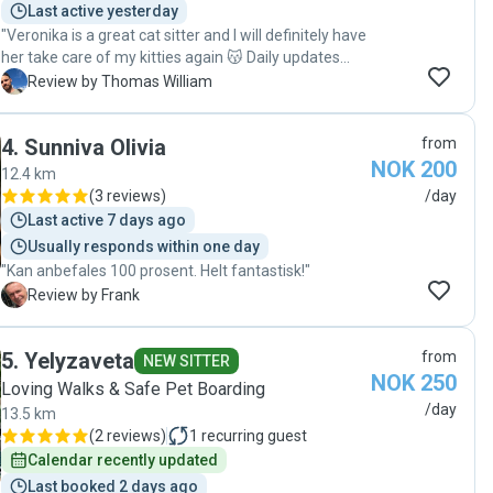
Last active yesterday
"Veronika is a great cat sitter and I will definitely have
her take care of my kitties again 😽 Daily updates
with pictures of happy cats was very reassuring.
T
Review by Thomas William
Highly recommended!"
4
.
Sunniva Olivia
from
NOK 200
12.4 km
(
3 reviews
)
/day
Last active 7 days ago
Usually responds within one day
"Kan anbefales 100 prosent. Helt fantastisk!"
F
Review by Frank
5
.
Yelyzaveta
from
NEW SITTER
NOK 250
Loving Walks & Safe Pet Boarding
/day
13.5 km
(
2 reviews
)
1
recurring guest
Calendar recently updated
Last booked 2 days ago