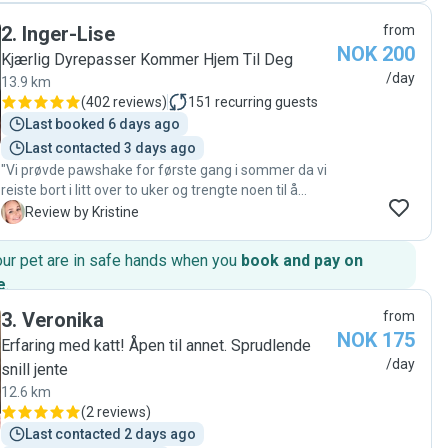
Communication was great throughout. We couldn’t
2
.
Inger-Lise
from
have asked for a better pet sitter and would
NOK 200
absolutely recommend her to anyone looking for
Kjærlig Dyrepasser Kommer Hjem Til Deg
reliable and attentive pet sitter 🌹"
/day
13.9 km
(
402 reviews
)
151
recurring guests
Last booked 6 days ago
Last contacted 3 days ago
"Vi prøvde pawshake for første gang i sommer da vi
reiste bort i litt over to uker og trengte noen til å
passe katten vår. Vi fant Inger-Lise og fikk
K
Review by Kristine
umiddelbart en god og trygg følelse av henne. Hun
kom innom oss kort tid etter at vi booket henne for å
our pet are in safe hands when you
book and pay on
hilse på katten og det så ut til å fungere fint. Vi er SÅ
e
.
fornøyde med denne tjenesten og Inger-Lise som
kattepasser! Under hele ferien følte vi oss trygge på
3
.
Veronika
from
at katten vår hadde det bra og fikk masse lek og kos
NOK 175
Erfaring med katt! Åpen til annet. Sprudlende
hver gang Inger-Lise kom innom, og bildene fra hvert
/day
snill jente
besøk samt en veldig fornøyd katt når vi kom hjem
bekreftet dette. Vi gleder oss til å kunne booke Inger-
12.6 km
Lise neste gang vi reiser på ferie, vi kunne ikke vært
(
2 reviews
)
mer fornøyde!"
Last contacted 2 days ago