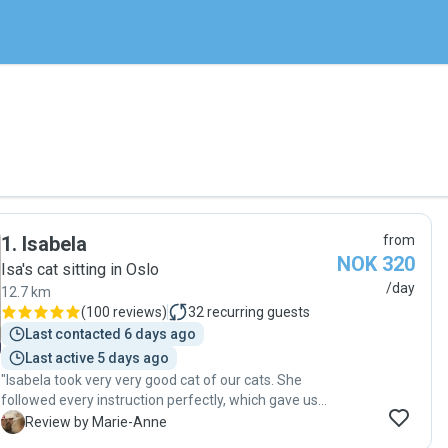
1
.
Isabela
from
NOK 320
Isa's cat sitting in Oslo
/day
12.7 km
(
100 reviews
)
32
recurring guests
Last contacted 6 days ago
Last active 5 days ago
"Isabela took very very good cat of our cats. She
followed every instruction perfectly, which gave us
complete peace of mind. Our cats were happy,
M
Review by Marie-Anne
relaxed, and clearly well cared for when we returned.