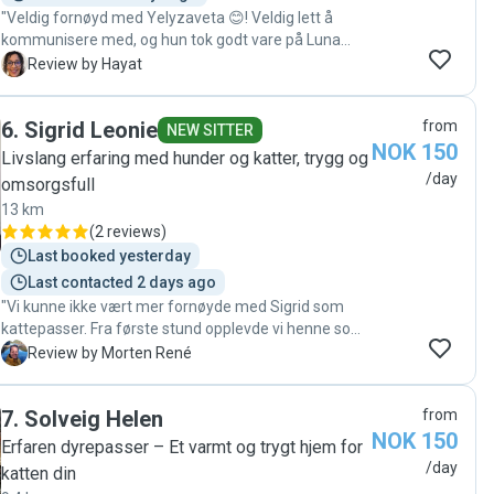
"Veldig fornøyd med Yelyzaveta 😊! Veldig lett å
kommunisere med, og hun tok godt vare på Luna
mens vi var borte. :) Hun passet pussen i nesten en
H
Review by Hayat
uke, og jeg kom hjem til en fornøyd og avslappet katt.
💕 Jeg fikk oppdateringer underveis etter hvert
6
.
Sigrid Leonie
from
besøk, og til og med en rapport – en funksjon jeg ikke
NEW SITTER
NOK 150
visste Pawshake hadde. Hun sendte også bilder av
Livslang erfaring med hunder og katter, trygg og
pussen hver dag. :) Kan virkelig anbefales – jeg har
/day
omsorgsfull
absolutt ingenting å utsette på henne!"
13 km
(
2 reviews
)
Last booked yesterday
Last contacted 2 days ago
"Vi kunne ikke vært mer fornøyde med Sigrid som
kattepasser. Fra første stund opplevde vi henne som
blid, hyggelig og genuint opptatt av at katten vår
M
Review by Morten René
skulle ha det godt. Under hele oppholdet sendte hun
jevnlig oppdateringer med både bilder og videoer, og
7
.
Solveig Helen
from
det betydde utrolig mye for oss. Det var så godt å se
NOK 150
at katten trivdes og fikk masse omsorg, noe som
Erfaren dyrepasser – Et varmt og trygt hjem for
gjorde at vi kunne senke skuldrene og nyte ferien
/day
katten din
uten bekymringer. Vi er veldig takknemlige for den