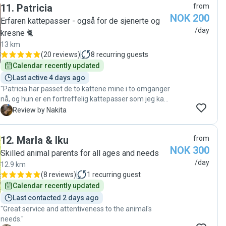
11
.
Patricia
from
oppdateringer, er nesten som katten savner henne
NOK 200
nå😊😊 anbefales sterkt!💪"
Erfaren kattepasser - også for de sjenerte og
/day
kresne 🐈
13 km
(
20 reviews
)
8
recurring guests
Calendar recently updated
Last active 4 days ago
"Patricia har passet de to kattene mine i to omganger
nå, og hun er en fortreffelig kattepasser som jeg kan
anbefale på det varmeste! Ikke bare følger hun
N
Review by Nakita
instruksjoner til punkt & prikke, hun gjør også det lille
ekstra der hun ser det trengs (f.eks. feie opp
12
.
Marla & Iku
from
kattesand). Hun informerte meg også straks en av
NOK 300
kattene hadde kastet opp, sendte bilde, men med
Skilled animal parents for all ages and needs
forsikringer om at det nok ikke var noe alvorlig
/day
12.9 km
(hårball). Kattene opplevdes rolige, og fornøyde etter
(
8 reviews
)
1
recurring guest
å ha blitt passet på av Patricia, uten tegn til stress. "
Calendar recently updated
Last contacted 2 days ago
"Great service and attentiveness to the animal's
needs."