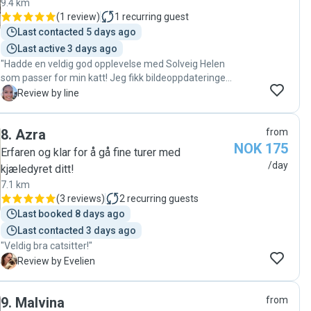
9.4 km
gode omsorgen Sigrid ga katten vår, og vi kommer
(
1 review
)
1
recurring guest
definitivt til å spørre henne igjen. Anbefales på det
Last contacted 5 days ago
aller varmeste!"
Last active 3 days ago
"Hadde en veldig god opplevelse med Solveig Helen
som passer for min katt! Jeg fikk bildeoppdateringer
ved hvert besøk. Katten var fornøyd og leiligheten var
L
Review by line
i skjønneste orden da jeg kom hjem! 👍🏻 "
8
.
Azra
from
NOK 175
Erfaren og klar for å gå fine turer med
/day
kjæledyret ditt!
7.1 km
(
3 reviews
)
2
recurring guests
Last booked 8 days ago
Last contacted 3 days ago
"Veldig bra catsitter!"
E
Review by Evelien
9
.
Malvina
from