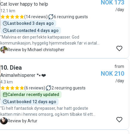
NOK 173
Cat lover happy to help
/day
12.1 km
(
14 reviews
)
6
recurring guests
Last booked 3 days ago
Last contacted 4 days ago
"Malvina er den perfekte kattepasser. God
kommunikasjon, hyggelig hjemmebesøk før vi avtalte
pass og sender masse fine bilder fra besøket.
M
Review by Michael christopher
Anbefaler Malvina på det sterkeste. Dersom behovet
for pass melder seg igjen er jeg ikke i tvil om at jeg
10
.
Diea
from
ønsker Malvina som kattepasser. "
NOK 210
Animalwhisperer 🐾❤️
/day
4.3 km
(
6 reviews
)
2
recurring guests
Calendar recently updated
Last booked 12 days ago
"Ei helt fantastisk dyrepasser, har hatt godeste
katten min i hennes omsorg, og kom tilbake til ett
kjempe glad og fornøyd katt. kunne aldri hatt ett
A
Review by Artur
bedre dyrepasser enn Diea. takk kjempe god vare på
katten, og kommet med masse tilbakemeldingen og