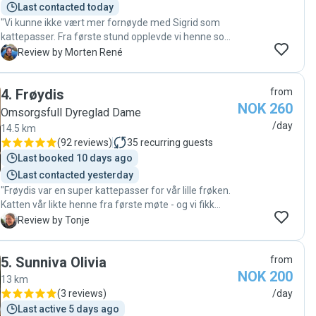
Last contacted today
"Vi kunne ikke vært mer fornøyde med Sigrid som
kattepasser. Fra første stund opplevde vi henne som
blid, hyggelig og genuint opptatt av at katten vår
M
Review by Morten René
skulle ha det godt. Under hele oppholdet sendte hun
jevnlig oppdateringer med både bilder og videoer, og
4
.
Frøydis
from
det betydde utrolig mye for oss. Det var så godt å se
NOK 260
at katten trivdes og fikk masse omsorg, noe som
Omsorgsfull Dyreglad Dame
gjorde at vi kunne senke skuldrene og nyte ferien
/day
14.5 km
uten bekymringer. Vi er veldig takknemlige for den
(
92 reviews
)
35
recurring guests
gode omsorgen Sigrid ga katten vår, og vi kommer
Last booked 10 days ago
definitivt til å spørre henne igjen. Anbefales på det
Last contacted yesterday
aller varmeste!"
"Frøydis var en super kattepasser for vår lille frøken.
Katten vår likte henne fra første møte - og vi fikk
daglig oppdateringer hjemmefra mens vi var på
T
Review by Tonje
reise. Anbefales varmt som dyrepasser!"
5
.
Sunniva Olivia
from
NOK 200
13 km
(
3 reviews
)
/day
Last active 5 days ago