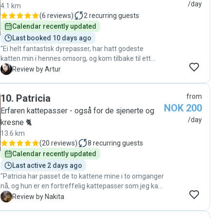
/day
4.1 km
(
6 reviews
)
2
recurring guests
Calendar recently updated
Last booked 10 days ago
"Ei helt fantastisk dyrepasser, har hatt godeste
katten min i hennes omsorg, og kom tilbake til ett
kjempe glad og fornøyd katt. kunne aldri hatt ett
A
Review by Artur
bedre dyrepasser enn Diea. takk kjempe god vare på
katten, og kommet med masse tilbakemeldingen og
10
.
Patricia
from
oppdateringer, er nesten som katten savner henne
NOK 200
nå😊😊 anbefales sterkt!💪"
Erfaren kattepasser - også for de sjenerte og
/day
kresne 🐈
13.6 km
(
20 reviews
)
8
recurring guests
Calendar recently updated
Last active 2 days ago
"Patricia har passet de to kattene mine i to omganger
nå, og hun er en fortreffelig kattepasser som jeg kan
anbefale på det varmeste! Ikke bare følger hun
N
Review by Nakita
instruksjoner til punkt & prikke, hun gjør også det lille
ekstra der hun ser det trengs (f.eks. feie opp