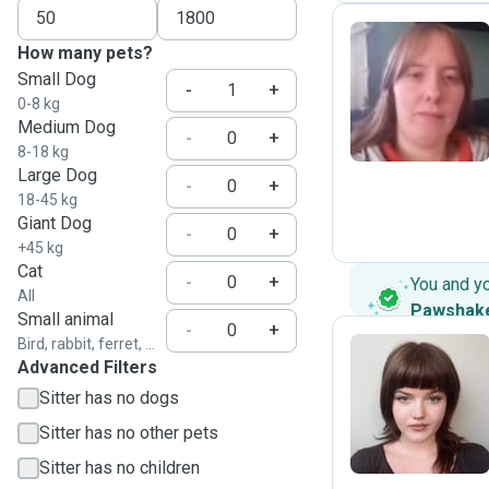
How many pets?
Small Dog
I
-
+
0-8 kg
Medium Dog
-
+
8-18 kg
Large Dog
-
+
18-45 kg
Giant Dog
-
+
+45 kg
Cat
-
+
You and y
All
Pawshak
Small animal
-
+
Bird, rabbit, ferret, ...
Advanced Filters
S
Sitter has no dogs
Sitter has no other pets
Sitter has no children