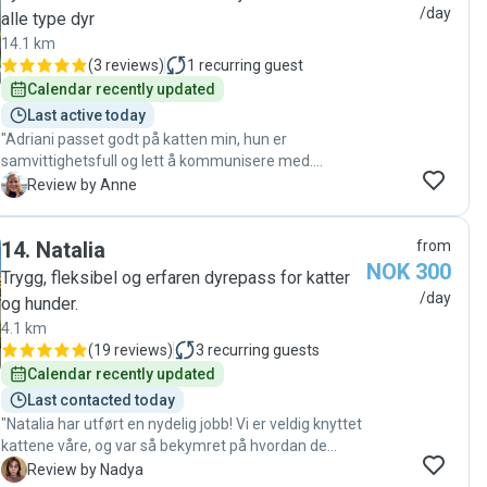
/day
alle type dyr
14.1 km
(
3 reviews
)
1
recurring guest
Calendar recently updated
Last active today
"Adriani passet godt på katten min, hun er
samvittighetsfull og lett å kommunisere med.
Anbefaler gjerne! 😊"
A
Review by Anne
14
.
Natalia
from
NOK 300
Trygg, fleksibel og erfaren dyrepass for katter
/day
og hunder.
4.1 km
(
19 reviews
)
3
recurring guests
Calendar recently updated
Last contacted today
"Natalia har utført en nydelig jobb! Vi er veldig knyttet
kattene våre, og var så bekymret på hvordan de
skulle takle vårt fravær. Natalia gjorde oss trygge. Hun
N
Review by Nadya