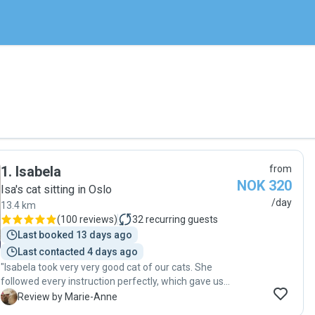
1
.
Isabela
from
NOK 320
Isa's cat sitting in Oslo
/day
13.4 km
(
100 reviews
)
32
recurring guests
Last booked 13 days ago
Last contacted 4 days ago
"Isabela took very very good cat of our cats. She
followed every instruction perfectly, which gave us
complete peace of mind. Our cats were happy,
M
Review by Marie-Anne
relaxed, and clearly well cared for when we returned.