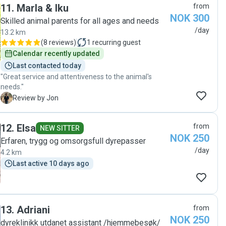
11
.
Marla & Iku
from
kattesand). Hun informerte meg også straks en av
NOK 300
kattene hadde kastet opp, sendte bilde, men med
Skilled animal parents for all ages and needs
forsikringer om at det nok ikke var noe alvorlig
/day
13.2 km
(hårball). Kattene opplevdes rolige, og fornøyde etter
(
8 reviews
)
1
recurring guest
å ha blitt passet på av Patricia, uten tegn til stress. "
Calendar recently updated
Last contacted today
"Great service and attentiveness to the animal's
needs."
J
Review by Jon
12
.
Elsa
from
NEW SITTER
NOK 250
Erfaren, trygg og omsorgsfull dyrepasser
/day
4.2 km
Last active 10 days ago
13
.
Adriani
from
NOK 250
dyreklinikk utdanet assistant /hjemmebesøk/