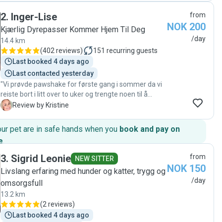
Communication was great throughout. We couldn’t
2
.
Inger-Lise
from
have asked for a better pet sitter and would
NOK 200
absolutely recommend her to anyone looking for
Kjærlig Dyrepasser Kommer Hjem Til Deg
reliable and attentive pet sitter 🌹"
/day
14.4 km
(
402 reviews
)
151
recurring guests
Last booked 4 days ago
Last contacted yesterday
"Vi prøvde pawshake for første gang i sommer da vi
reiste bort i litt over to uker og trengte noen til å
passe katten vår. Vi fant Inger-Lise og fikk
K
Review by Kristine
umiddelbart en god og trygg følelse av henne. Hun
kom innom oss kort tid etter at vi booket henne for å
our pet are in safe hands when you
book and pay on
hilse på katten og det så ut til å fungere fint. Vi er SÅ
e
.
fornøyde med denne tjenesten og Inger-Lise som
kattepasser! Under hele ferien følte vi oss trygge på
3
.
Sigrid Leonie
from
NEW SITTER
at katten vår hadde det bra og fikk masse lek og kos
NOK 150
Livslang erfaring med hunder og katter, trygg og
hver gang Inger-Lise kom innom, og bildene fra hvert
/day
omsorgsfull
besøk samt en veldig fornøyd katt når vi kom hjem
bekreftet dette. Vi gleder oss til å kunne booke Inger-
13.2 km
Lise neste gang vi reiser på ferie, vi kunne ikke vært
(
2 reviews
)
mer fornøyde!"
Last booked 4 days ago