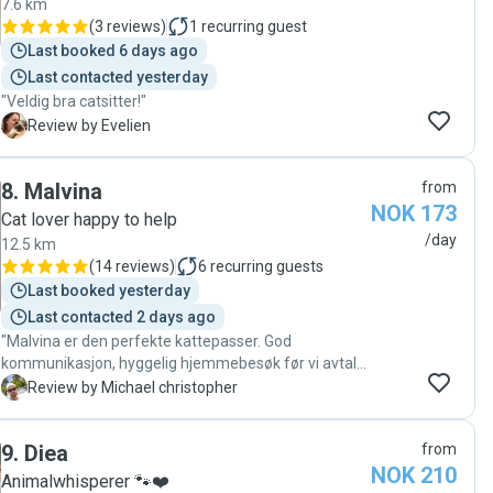
7.6 km
(
3 reviews
)
1
recurring guest
Last booked 6 days ago
Last contacted yesterday
"Veldig bra catsitter!"
E
Review by Evelien
8
.
Malvina
from
NOK 173
Cat lover happy to help
/day
12.5 km
(
14 reviews
)
6
recurring guests
Last booked yesterday
Last contacted 2 days ago
"Malvina er den perfekte kattepasser. God
kommunikasjon, hyggelig hjemmebesøk før vi avtalte
pass og sender masse fine bilder fra besøket.
M
Review by Michael christopher
Anbefaler Malvina på det sterkeste. Dersom behovet
for pass melder seg igjen er jeg ikke i tvil om at jeg
9
.
Diea
from
ønsker Malvina som kattepasser. "
NOK 210
Animalwhisperer 🐾❤️