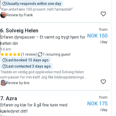
Usually responds within one day
"Kan anbefales 100 prosent. Helt fantastisk!"
F
Review by Frank
6
.
Solveig Helen
from
NOK 150
Erfaren dyrepasser – Et varmt og trygt hjem for
/day
katten din
9.6 km
(
1 review
)
1
recurring guest
Last booked 13 days ago
Last contacted 3 days ago
"Hadde en veldig god opplevelse med Solveig Helen
som passer for min katt! Jeg fikk bildeoppdateringer
ved hvert besøk. Katten var fornøyd og leiligheten var
L
Review by line
i skjønneste orden da jeg kom hjem! 👍🏻 "
7
.
Azra
from
NOK 175
Erfaren og klar for å gå fine turer med
/day
kjæledyret ditt!