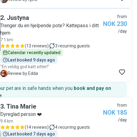
2
.
Justyna
from
NOK 230
Trenger du en hjelpende pote? Kattepass i ditt
/day
hjem
7.1 km
(
13 reviews
)
3
recurring guests
Calendar recently updated
Last booked 9 days ago
"En veldig god katt sitter!"
E
Review by Edda
our pet are in safe hands when you
book and pay on
e
.
3
.
Tina Marie
from
NOK 185
Dyreglad person ❤️
/day
9.4 km
(
14 reviews
)
4
recurring guests
Last booked 7 days ago