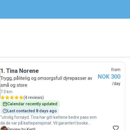
1
.
Tina Norene
from
NOK 300
Trygg, pålitelig og omsorgsfull dyrepasser av
/day
små og store
7.3 km
(
4 reviews
)
Calendar recently updated
Last contacted 8 days ago
"utrolig fornøyd. Tina har gitt kattene bedre pass enn
da de var på kattepensjonat. Vil garantert booke
henne igjen."
K
Review by Kjetil