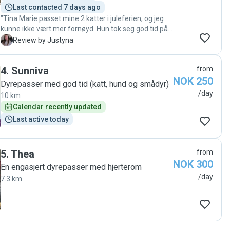
Last contacted 7 days ago
"Tina Marie passet mine 2 katter i juleferien, og jeg
kunne ikke vært mer fornøyd. Hun tok seg god tid på
hvert besøk, lekte med kattene og sørget for at de
J
Review by Justyna
fikk både omsorg og oppmerksomhet. Jeg fikk
mange koselige bilder og videoer underveis, noe som
4
.
Sunniva
from
ga stor trygghet mens jeg var borte. Ekstra pluss for
NOK 250
at kattene til og med fikk leker med julemotiv – en
Dyrepasser med god tid (katt, hund og smådyr)
veldig hyggelig og personlig detalj. Kattene virket
/day
10 km
rolige, trygge og fornøyde da jeg kom hjem. Jeg kan
Calendar recently updated
varmt anbefale Tina Marie som kattepasser 🐱🎄"
Last active today
5
.
Thea
from
NOK 300
En engasjert dyrepasser med hjerterom
/day
7.3 km