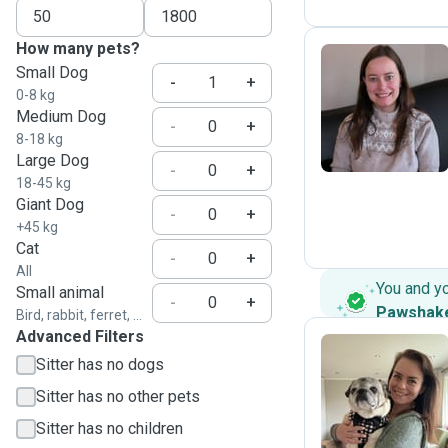
How many pets?
Small Dog
-
+
0-8 kg
J
Medium Dog
-
+
8-18 kg
Large Dog
-
+
18-45 kg
Giant Dog
-
+
+45 kg
Cat
-
+
All
You and y
Small animal
-
+
Pawshak
Bird, rabbit, ferret, ...
Advanced Filters
Sitter has no dogs
T
Sitter has no other pets
Sitter has no children